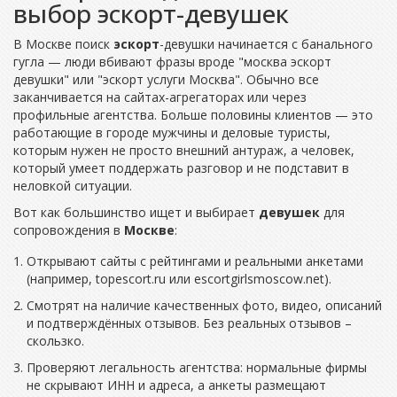
выбор эскорт-девушек
В Москве поиск
эскорт
-девушки начинается с банального
гугла — люди вбивают фразы вроде "москва эскорт
девушки" или "эскорт услуги Москва". Обычно все
заканчивается на сайтах-агрегаторах или через
профильные агентства. Больше половины клиентов — это
работающие в городе мужчины и деловые туристы,
которым нужен не просто внешний антураж, а человек,
который умеет поддержать разговор и не подставит в
неловкой ситуации.
Вот как большинство ищет и выбирает
девушек
для
сопровождения в
Москве
:
Открывают сайты с рейтингами и реальными анкетами
(например, topescort.ru или escortgirlsmoscow.net).
Смотрят на наличие качественных фото, видео, описаний
и подтверждённых отзывов. Без реальных отзывов –
скользко.
Проверяют легальность агентства: нормальные фирмы
не скрывают ИНН и адреса, а анкеты размещают