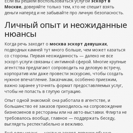
Если вы решили воспользоваться услугой
эскорт в
Москве
, доверяйте только тем, кто не спешит взять
деньги наперёд и не забывайте про личную безопасность.
Личный опыт и неожиданные
нюансы
Когда речь заходит о
москва эскорт девушках
,
подводных камней тут много больше, чем может казаться
со стороны. Первая неожиданность — далеко не все
эскорт-услуги связаны с интимной сферой. Многие крупные
агентства предлагают сопроводить на деловую встречу,
корпоратив или даже провести экскурсию, чтобы создать
нужное впечатление. Заказчикам, особенно приезжим,
важно заранее уточнять формат предоставляемых услуг,
чтобы не попасть в глупую ситуацию.
Опыт одной знакомой: она работала в агентстве, и
большинство её заказов приходилось на сопровождение
бизнесменов в рестораны или на авто-выставки. Флирта не
требовалось вообще, главное — поддержать беседу,
выглядеть респектабельно и вежливо.
Ещё один нюанс — частные эскорт-девушки обычно