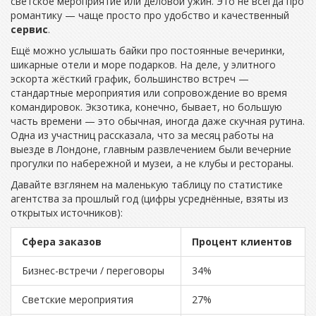
светское мероприятие или деловой ужин. Это не всегда про
романтику — чаще просто про удобство и качественный
сервис
.
Ещё можно услышать байки про постоянные вечеринки,
шикарные отели и море подарков. На деле, у элитного
эскорта жёсткий график, большинство встреч —
стандартные мероприятия или сопровождение во время
командировок. Экзотика, конечно, бывает, но большую
часть времени — это обычная, иногда даже скучная рутина.
Одна из участниц рассказала, что за месяц работы на
выезде в Лондоне, главным развлечением были вечерние
прогулки по набережной и музеи, а не клубы и рестораны.
Давайте взглянем на маленькую таблицу по статистике
агентства за прошлый год (цифры усреднённые, взяты из
открытых источников):
Сфера заказов
Процент клиентов
Бизнес-встречи / переговоры
34%
Светские мероприятия
27%