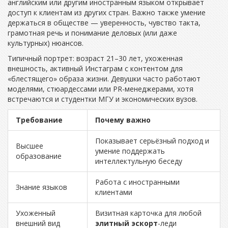
английским или другим иностранным языком открывает
доступ к клиентам из других стран. Важно также умение
держаться в обществе — уверенность, чувство такта,
грамотная речь и понимание деловых (или даже
культурных) нюансов.
Типичный портрет: возраст 21–30 лет, ухоженная
внешность, активный Инстаграм с контентом для
«блестящего» образа жизни. Девушки часто работают
моделями, стюардессами или PR-менеджерами, хотя
встречаются и студентки МГУ и экономических вузов.
Требование
Почему важно
Показывает серьёзный подход и
Высшее
умение поддержать
образование
интеллектульную беседу
Работа с иностранными
Знание языков
клиентами
Ухоженный
Визитная карточка для любой
внешний вид
элитный эскорт
-леди