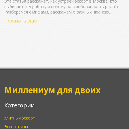
Эта статья расскажет, как устроен эскорт в Москве, кто
выбирает эту работу и почему востребованность растёт.
Разберёмся с мифами, расскажем о важных нюансах
безопасности для девушек и мужчин, а ещё о том, на что
Показать еще
обратить внимание при выборе эскорт-услуг. Поделимся
реальными советами для новичков и интересными фактами
из жизни этого рынка. Всё просто и по делу — только
важная информация.
Миллениум для двоих
Категории
элитный эскорт
Эскортницы