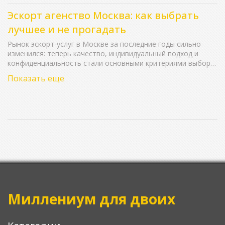
Эскорт агенство Москва: как выбрать
лучшее и не прогадать
Рынок эскорт-услуг в Москве за последние годы сильно
изменился: теперь качество, индивидуальный подход и
конфиденциальность стали основными критериями выбора
клиентов. В статье рассказываю, как не ошибиться при
Показать еще
выборе эскорт-агентства, какие проверки проводить, на
что обращать внимание и какие риски учесть.
Подсказываю, какие сервисы на рынке самые
востребованные, разбираю интересные нюансы и делюсь
советами, которые пригодятся не только новичкам.
Основано на личных наблюдениях и актуальных фактах о
московских реалиях. Все честно, просто и по делу —
никаких иллюзий.
Миллениум для двоих