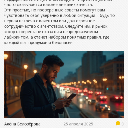
часто оказывается важнее внешних качеств.
Эти простые, но проверенные советы помогут вам
чувствовать себя уверенно в любой ситуации – будь то
первая встреча с клиентом или долгосрочное
сотрудничество с агентством. Следуйте им, и рынок
эскорта перестанет казаться непредсказуемым
лабиринтом, а станет набором понятных правил, где
каждый шаг продуман и безопасен.
Алёна Белозёрова
25 апреля 2025
0