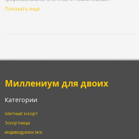
предложений, и как обезопасить себя при выборе эскорт-
Показать еще
сервиса. Разберёмся, на что обращать внимание клиенту,
на какие моменты точно стоит спросить при знакомстве с
девушкой, и почему цена не всегда говорит о качестве.
Затрону тему конфиденциальности и объясню, как не
попасть на развод. Будет много честной и полезной
информации для тех, кто хочет разобраться в теме без
стереотипов.
Миллениум для двоих
Категории
элитный эскорт
Эскортницы
индивидуалки мск