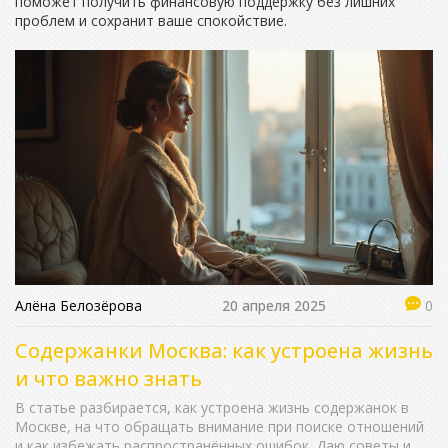
поможет получить финансовую поддержку без лишних
проблем и сохранит ваше спокойствие.
Алёна Белозёрова
20 апреля 2025
0
Содержанки Москва: как устроена жизнь
и что важно знать
В статье разбирается, как устроена жизнь содержанок в
Москве, на что обращать внимание при поиске отношений
и как избежать распространённых ошибок. Даю советы и