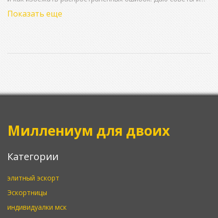
честно рассказываю о подводных камнях этого выбора.
Показать еще
Показываю, как общаться безопасно, какие реальные риски
существуют и чем всё может закончиться. Практичные
рекомендации для тех, кто только задумывается об этом
или уже живёт такой жизнью.
Миллениум для двоих
Категории
элитный эскорт
Эскортницы
индивидуалки мск