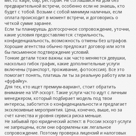
место: кафе, бар, ресторан. Не соглашайся на дом без
предварительной встречи, особенно если не знаешь, кто
будет с тобой. Возьми с собой минимум наличных, если
оплата происходит в момент встречи, и договорись о
чёткой сумме заранее.
Если ты планируешь долгосрочное сопровождение, уточни,
какие условия предоставляются: стерильность,
конфиденциальность, возможность отмены без штрафов.
Хорошие агентства обычно предложат договор или хотя
бы письменное подтверждение условий.
Тонкие детали тоже важны: как часто меняются девушки,
насколько гибок график, какие дополнительные услуги
включены (транспорт, проживание, фотосессия). Все это
помогает понять, платишь ли ты за реальную работу или за
«фуфайку».
Для тех, кто ищет премиум‑вариант, стоит обратить
внимание на VIP‑эскорт. Такие услуги часто идут с личным
менеджером, который подбирает модель под твои
интересы, заботится о конфиденциальности и предлагает
эксклюзивные мероприятия. Цена, конечно, выше, но за
счёт качества и уровня сервиса риска меньше.
Не забывай про юридический аспект: в России эскорт‑услуги
не запрещены, если они оформлены как легальное
сопровождение. Поэтому проверка лицензий и налоговых