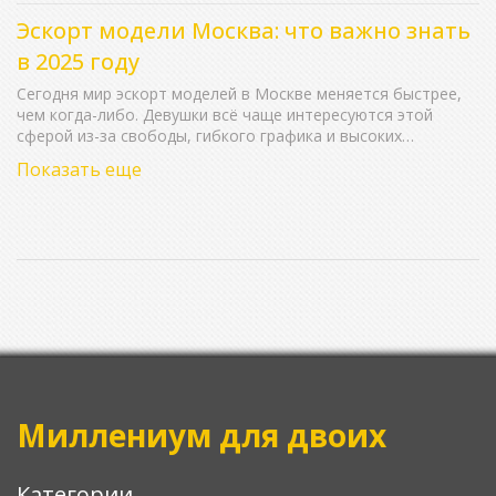
Эскорт модели Москва: что важно знать
в 2025 году
Сегодня мир эскорт моделей в Москве меняется быстрее,
чем когда-либо. Девушки всё чаще интересуются этой
сферой из-за свободы, гибкого графика и высоких
заработков. В статье расскажем, как устроен рынок
Показать еще
эскорта в столице, как выглядят реальные рабочие будни и
почему в этом деле важны не только внешние данные.
Будут даны советы по безопасности, сотрудничеству с
агентствами и поддержанию личных границ. Также
разберём, как не попасть на мошенников и почему важно
развивать свои навыки общения.
Миллениум для двоих
Категории