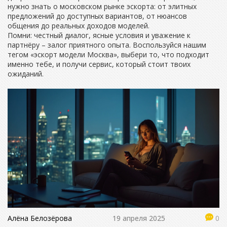
нужно знать о московском рынке эскорта: от элитных
предложений до доступных вариантов, от нюансов
общения до реальных доходов моделей.
Помни: честный диалог, ясные условия и уважение к
партнёру – залог приятного опыта. Воспользуйся нашим
тегом «эскорт модели Москва», выбери то, что подходит
именно тебе, и получи сервис, который стоит твоих
ожиданий.
Алёна Белозёрова
19 апреля 2025
0