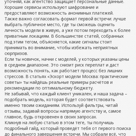
уточняй, как агентство защищает персональные данные.
Хорошие сервисы используют шифрование и
предоставляют возможность анонимных платежей.
Также важно согласовать формат первой встречи: лучше
выбрать публичное место, где ты сможешь оценить
личность модели в живую, а уже потом переходить к более
приватным локациям. В большинстве статей, собранных
под этим тегом, объясняется, какие сигналы стоит
принимать во внимание, чтобы избежать неприятных
сюрпризов.
Если ты новичок, начни с моделей, у которых указаны цены
в среднем диапазоне. Это снизит риск переплат и даст
возможность понять, как работает процесс без лишних
стрессов. В статьях «Эскорт модели Москва: практические
советы» ты найдёшь реальные примеры расчётов и
рекомендации по оптимальному бюджету.
Не забывай, что каждый клиент уникален, и наша задача –
подобрать модель, которая будет соответствовать
именно твоим ожиданиям. Используй фильтры, читай
отзывы, задавай вопросы напрямую агентству и, самое
главное, будь откровенен в своих запросах.
Кликнув на любую статью в этом теге, ты получишь
подробный гайд, который проведёт тебя от первого поиска
до финального завершения встречи. Мы собрали всё, что