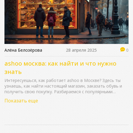
Алёна Белозёрова
28 апреля 2025
0
ashoo москва: как найти и что нужно
знать
Интересуешься, как работает ashoo в Москве? Здесь ты
узнаешь, как найти настоящий магазин, заказать обувь и
получить свою покупку. Разбираемся с популярными
вопросами, делимся личными советами и рассказываем, на
Показать еще
что обращать внимание при заказе. Без воды и пустых
обещаний — только полезные советы и реальные факты.
Не попадись на фейки и сэкономь своё время.