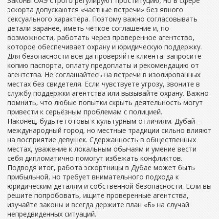
Законы ОАЭ строго регулируют проституцию, но в сфере
эскорта допускаются «частные встречи» без явного
сексуального характера. Поэтому важно согласовывать
детали заранее, иметь чёткое соглашение и, по
возможности, работать через проверенное агентство,
которое обеспечивает охрану и юридическую поддержку.
Для безопасности всегда проверяйте клиента: запросите
копию паспорта, оплату предоплаты и рекомендацию от
агентства. Не соглашайтесь на встречи в изолированных
местах без свидетеля. Если чувствуете угрозу, звоните в
службу поддержки агентства или вызывайте охрану. Важно
помнить, что любые попытки скрыть деятельность могут
привести к серьёзным проблемам с полицией.
Наконец, будьте готовы к культурным отличиям. Дубай –
международный город, но местные традиции сильно влияют
на восприятие девушек. Сдержанность в общественных
местах, уважение к локальным обычаям и умение вести
себя дипломатично помогут избежать конфликтов.
Подводя итог, работа эскортницы в Дубае может быть
прибыльной, но требует внимательного подхода к
юридическим деталям и собственной безопасности. Если вы
решите попробовать, ищите проверенные агентства,
изучайте законы и всегда держите план «Б» на случай
непредвиденных ситуаций.