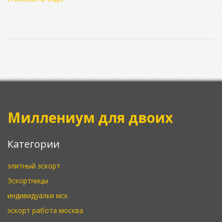
которые нужно знать перед поездкой. На практике
разбираем, как девушки ищут клиентов и с какими
бытовыми сложностями часто сталкиваются. Материал
поможет понять настоящую картину без стереотипов.
Миллениум для двоих
Категории
элитный эскорт
Эскортницы
индивидуалки мск
эскорт работа москва