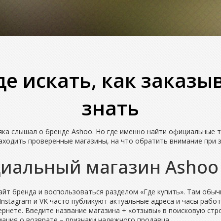
де искать, как заказы
знать
яка слышал о бренде Ashoo. Но где именно найти официальные т
находить проверенные магазины, на что обратить внимание при 
циальный магазин Ashoo
айт бренда и воспользоваться разделом «Где купить». Там обыч
 Instagram и VK часто публикуют актуальные адреса и часы работ
рнете. Введите название магазина + «отзывы» в поисковую стр
ация о возврате – признаки надежного продавца.