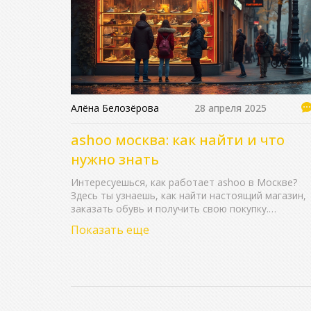
Алёна Белозёрова
28 апреля 2025
ashoo москва: как найти и что
нужно знать
Интересуешься, как работает ashoo в Москве?
Здесь ты узнаешь, как найти настоящий магазин,
заказать обувь и получить свою покупку.
Разбираемся с популярными вопросами, делимся
Показать еще
личными советами и рассказываем, на что
обращать внимание при заказе. Без воды и пусты
обещаний — только полезные советы и реальны
факты. Не попадись на фейки и сэкономь своё
время.