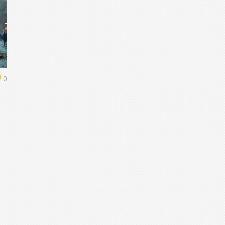
0
х
е