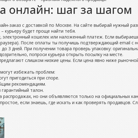
а онлайн: шаг за шагом
йн‑заказ с доставкой по Москве. На сайте выбирай нужный разм
– курьеру будет проще найти тебя.
, электронный кошелек или наложенный платеж. Если выбираешь
браузера). После оплаты ты получишь подтверждающий email с 
 до 3 дней. При получении товара проверь упаковку: оригиналь
дозрительно, попроси курьера открыть посылку на месте.
едлагают слишком низкие цены. Если цена явно ниже рыночной, 
омогут избежать проблем:
гут пригодиться при споре.
общим рекомендациям.
и гарантийный талон.
на распродажах, но они объявляются только на официальных кан
 простое, если знаешь, где искать и как проверять продавцов. 